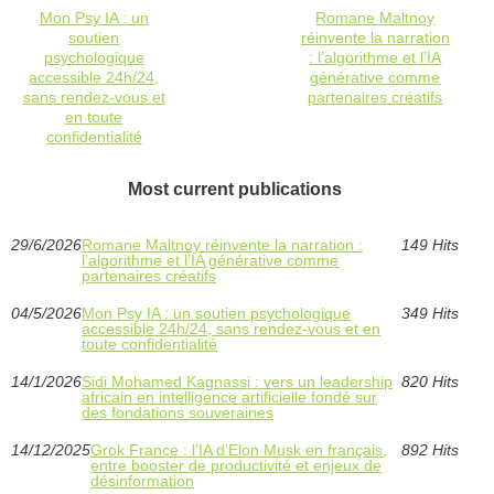
Mon Psy IA : un
Romane Maltnoy
soutien
réinvente la narration
psychologique
: l’algorithme et l’IA
accessible 24h/24,
générative comme
sans rendez-vous et
partenaires créatifs
en toute
confidentialité
Most current publications
29/6/2026
Romane Maltnoy réinvente la narration :
149 Hits
l’algorithme et l’IA générative comme
partenaires créatifs
04/5/2026
Mon Psy IA : un soutien psychologique
349 Hits
accessible 24h/24, sans rendez-vous et en
toute confidentialité
14/1/2026
Sidi Mohamed Kagnassi : vers un leadership
820 Hits
africain en intelligence artificielle fondé sur
des fondations souveraines
14/12/2025
Grok France : l’IA d’Elon Musk en français,
892 Hits
entre booster de productivité et enjeux de
désinformation