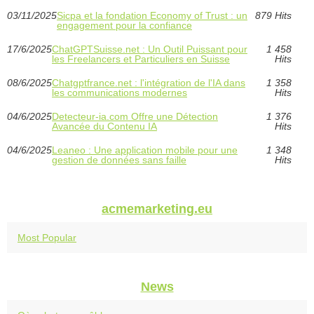
03/11/2025
Sicpa et la fondation Economy of Trust : un
879 Hits
engagement pour la confiance
17/6/2025
ChatGPTSuisse.net : Un Outil Puissant pour
1 458
les Freelancers et Particuliers en Suisse
Hits
08/6/2025
Chatgptfrance.net : l'intégration de l'IA dans
1 358
les communications modernes
Hits
04/6/2025
Detecteur-ia.com Offre une Détection
1 376
Avancée du Contenu IA
Hits
04/6/2025
Leaneo : Une application mobile pour une
1 348
gestion de données sans faille
Hits
acmemarketing.eu
Most Popular
News