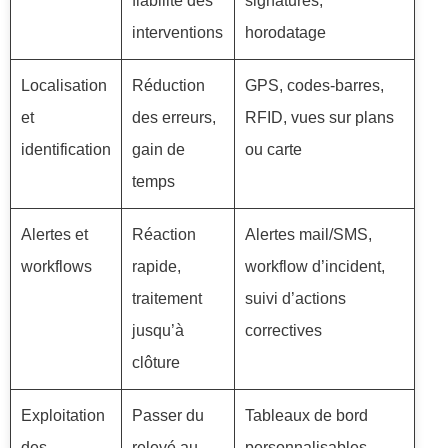
fiabilité des
signatures,
interventions
horodatage
Localisation
Réduction
GPS, codes-barres,
et
des erreurs,
RFID, vues sur plans
identification
gain de
ou carte
temps
Alertes et
Réaction
Alertes mail/SMS,
workflows
rapide,
workflow d’incident,
traitement
suivi d’actions
jusqu’à
correctives
clôture
Exploitation
Passer du
Tableaux de bord
des
relevé au
personnalisables,