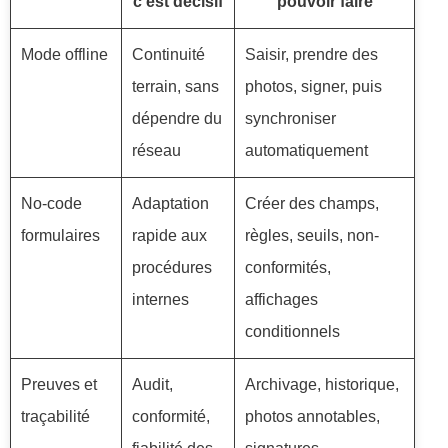
c’est décisif
pouvoir faire
Mode offline
Continuité
Saisir, prendre des
terrain, sans
photos, signer, puis
dépendre du
synchroniser
réseau
automatiquement
No-code
Adaptation
Créer des champs,
formulaires
rapide aux
règles, seuils, non-
procédures
conformités,
internes
affichages
conditionnels
Preuves et
Audit,
Archivage, historique,
traçabilité
conformité,
photos annotables,