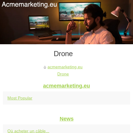
Drone
acmemarketing.eu
Drone
acmemarketing.eu
Most Popular
News
Où acheter un câble...