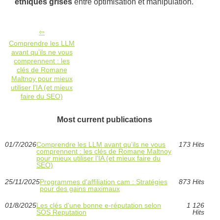
éthiques grises
entre optimisation et manipulation.
Comprendre les LLM
avant qu’ils ne vous
comprennent : les
clés de Romane
Maltnoy pour mieux
utiliser l’IA (et mieux
faire du SEO)
Most current publications
01/7/2026
Comprendre les LLM avant qu’ils ne vous
173 Hits
comprennent : les clés de Romane Maltnoy
pour mieux utiliser l’IA (et mieux faire du
SEO)
25/11/2025
Programmes d'affiliation cam : Stratégies
873 Hits
pour des gains maximaux
01/8/2025
Les clés d'une bonne e-réputation selon
1 126
SOS Reputation
Hits