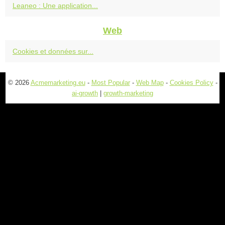
Leaneo : Une application...
Web
Cookies et données sur...
© 2026
Acmemarketing.eu
-
Most Popular
-
Web Map
-
Cookies Policy
-
ai-growth
|
growth-marketing